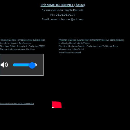
Eric MARTIN-BONNET ( basse)
17 rue vieille du temple Paris 4e
Tel : 06.03.06.02.77
Email : emartinbonnet@aol.com
Tancrède Campra ( enregistrement audio cd live)
Philemon et Baucis - Gounod (enregistrement vidéo live opéra de Tours)
Eric Martin-Bonnet - Air d’Isménor
Eric Martin-Bonnet - Air de Vulcain
Direction : Olivier Schneebeli - Orchestre CMBV
Direction : Benjamin Pionnier - Orchestre grand Théâtre de Tours
Théâtre du château de Versaille ( live)
Mise en scène : Julien Ostini
Jupiter Alexandre Duhamel
Lien vers site web Eric MARTIN-BONNET